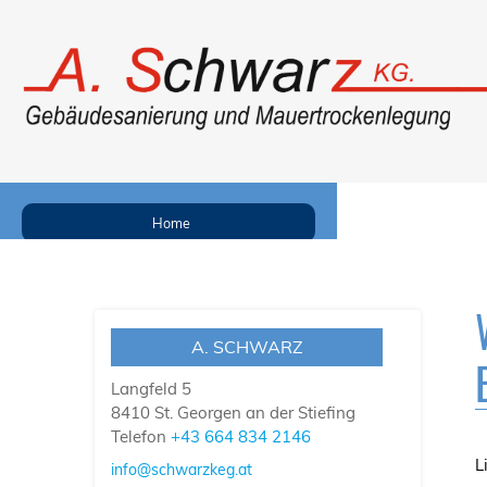
Home
Sägeverfahren
Bohrlochinjektion
A. SCHWARZ
Kellersanierung
Langfeld 5
8410
St. Georgen an der Stiefing
Bauentfeuchtung
Telefon
+43 664 834 2146
Sockelsanierung
L
info@schwarzkeg.at